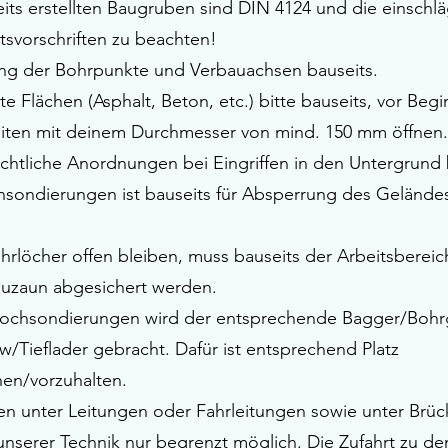
eits erstellten Baugruben sind DIN 4124 und die einschl
tsvorschriften zu beachten!
ng der Bohrpunkte und Verbauachsen bauseits.
te Flächen (Asphalt, Beton, etc.) bitte bauseits, vor Beg
iten mit deinem Durchmesser von mind. 150 mm öffnen.
chtliche Anordnungen bei Eingriffen in den Untergrund 
ensondierungen ist bauseits für Absperrung des Gelände
rlöcher offen bleiben, muss bauseits der Arbeitsbereich
uzaun abgesichert werden.
lochsondierungen wird der entsprechende Bagger/Bohrg
w/Tieflader gebracht. Dafür ist entsprechend Platz
nen/vorzuhalten.
n unter Leitungen oder Fahrleitungen sowie unter Brüc
unserer Technik nur begrenzt möglich. Die Zufahrt zu de