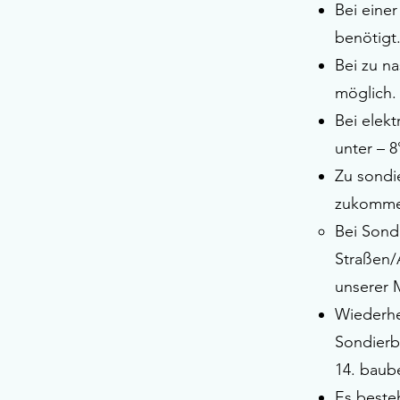
Bei eine
benötigt
Bei zu n
möglich.
Bei elek
unter – 8
Zu sondie
zukomme
Bei Sond
Straßen/
unserer 
Wiederhe
Sondierb
14. baub
Es beste