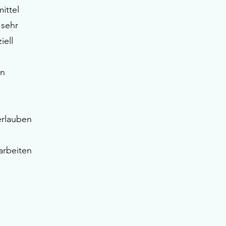
ittel
 sehr
iell
en
erlauben
arbeiten