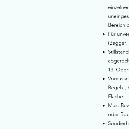
einzelne
uneinges
Bereich 
Für unve
(Bagger,
Stillstan
abgerech
13. Ober
Vorausse
Begeh-, 
Fläche.
Max. Bew
oder Rod
Sondierh