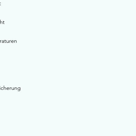
t
ht
raturen
icherung