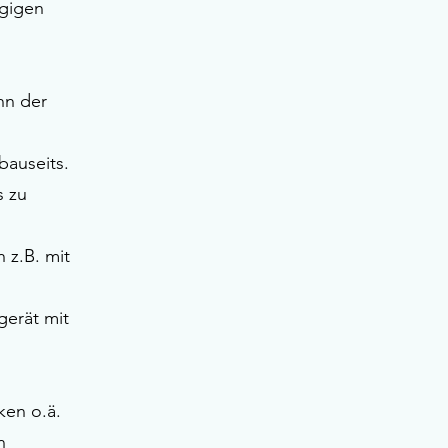
ägigen
inn der
bauseits.
s zu
 z.B. mit
erät mit
ken o.ä.
n