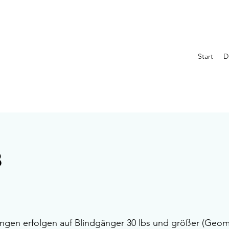
Start
D
B
ngen erfolgen auf Blindgänger 30 lbs und größer (Geom