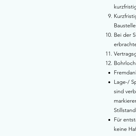
kurzfrist
Kurzfrist
Baustell
Bei der S
erbracht
Vertragsg
Bohrloch
Fremdanl
Lage-/ S
sind verb
markieren
Stillstan
Für ents
keine H