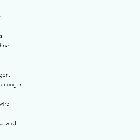
n
ts
hnet.
gen.
leitungen
wird
c. wird