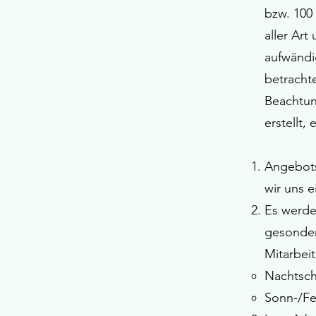
bzw. 100
aller Art
aufwändi
betracht
Beachtun
erstellt,
Angebots
wir uns 
Es werde
gesonder
Mitarbei
Nachtsch
Sonn-/Fe