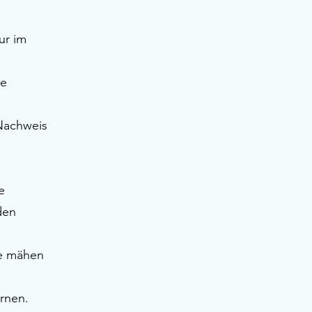
ur im
te
 Nachweis
e
den
he mähen
ernen.