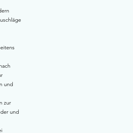
dern
Zuschläge
eitens
 nach
ur
en und
n zur
lder und
i