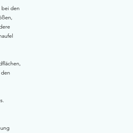
 bei den
ößen,
dere
haufel
dflächen,
 den
s.
gung