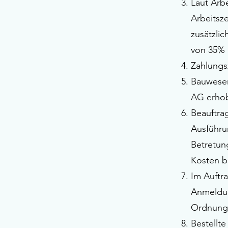
Laut Arb
Arbeitsz
zusätzli
von 35% 
Zahlungs
Bauwesen
AG erhob
Beauftra
Ausführu
Betretun
Kosten b
Im Auftra
Anmeldun
Ordnungs
Bestellt