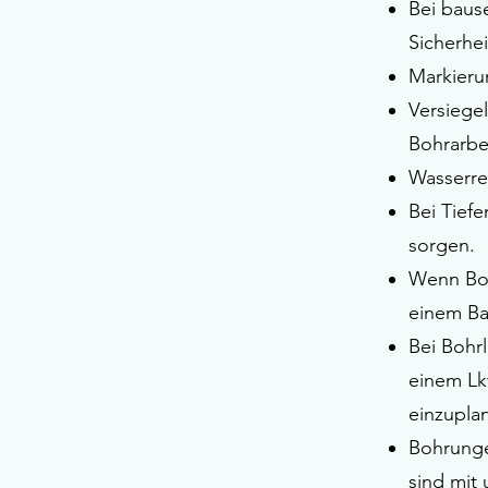
Bei baus
Sicherhei
Markieru
Versiegel
Bohrarbe
Wasserre
Bei Tief
sorgen.
Wenn Boh
einem Ba
Bei Bohr
einem Lk
einzupla
Bohrunge
sind mit 